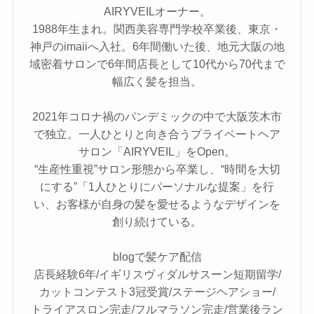
AIRYVEILオーナー。
1988年生まれ。関西美容専門学校卒業後、東京・
神戸のimaiiへ入社。6年間働いた後、地元大阪の地
域密着サロンで6年間店長として10代から70代まで
幅広く髪を担当。
2021年コロナ禍のパンデミックの中で大阪茨木市
で独立。一人ひとりと向き合うプライベートヘア
サロン「AIRYVEIL」をOpen。
“生産性重視”サロン形態から卒業し、“時間を大切
にする”「1人ひとりにパーソナルな提案」を行
い、お客様が自身の髪を愛せるようなデザインを
創り続けている。
blogで髪ケア配信
店長経験6年/イギリスヴィダルサスーン短期留学/
カットコンテスト3冠受賞/ステージヘアショー/
トライアスロン完走/フルマラソン完走/営業後ラン